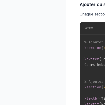
Ajouter ou 
Chaque sectio
LATEX
% Ajouter
\section
{
\cvitem
{
F
Cours heb
% Ajouter
\section
{
\textbf
{
T
\textit
{
R