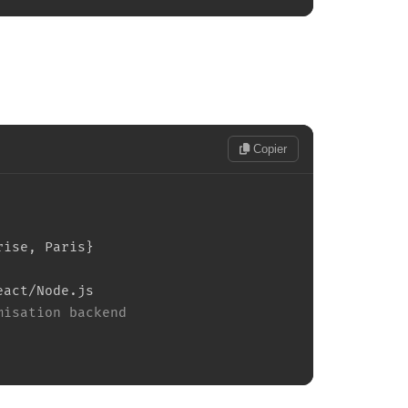
Copier
rise, Paris
}
act/Node.js

misation backend