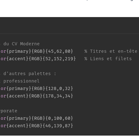
s du CV Moderne
lor
{
primary
}
{
RGB
}
{
45,62,80
}
% Titres et en-tête
lor
{
accent
}
{
RGB
}
{
52,152,219
}
% Liens et filets
s d'autres palettes :
x professionnel
lor
{
primary
}
{
RGB
}
{
128,0,32
}
lor
{
accent
}
{
RGB
}
{
178,34,34
}
rporate
lor
{
primary
}
{
RGB
}
{
0,100,60
}
lor
{
accent
}
{
RGB
}
{
46,139,87
}