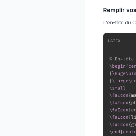
Remplir vos
L'en-tête du 
LATEX
% En-tête
\begin
{
ce
{
\Huge
\bf
{
\large
\c
\small
\faIcon
{
m
\faIcon
{
p
\faIcon
{
e
\faIcon
{
l
\faIcon
{
g
\end
{
cent