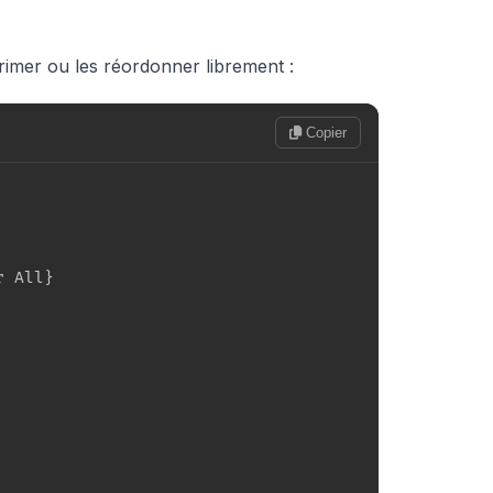
rimer ou les réordonner librement :
Copier
r All
}