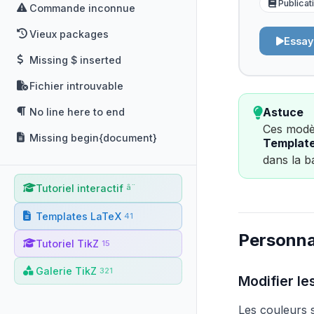
Publicat
Commande inconnue
Vieux packages
Essay
Missing $ inserted
Fichier introuvable
Astuce
No line here to end
Ces modèl
Missing begin{document}
Templat
dans la b
Tutoriel interactif
â¨
Templates LaTeX
41
Personna
Tutoriel TikZ
15
Galerie TikZ
321
Modifier le
Les couleurs s