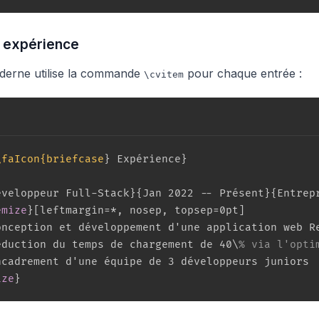
e expérience
derne utilise la commande
pour chaque entrée :
\cvitem
\faIcon{briefcase
}
 Expérience
}
éveloppeur Full-Stack
}
{
Jan 2022 -- Présent
}
{
Entrep
emize
}
[
leftmargin=*, nosep, topsep=0pt
]
onception et développement d'une application web Re
éduction du temps de chargement de 40\
% via l'opti
ize
}