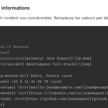
 informations
CV contient vos coordonnées. Remplacez les valeurs par déf
 du CV Moderne
nter
}
series
\color
{
primary
}
 Jean Dupont
}
\\
[
0.8em
]
olor
{
accent
}
 Développeur Full-Stack
}
\\
[
1em
]
ap-marker-alt
}
 Paris, France 
\quad
hone
}
 +33 6 12 34 56 78 
\quad
nvelope
}
\href
{
mailto:jean@example.com
}
{
jean@examp
inkedin
}
\href
{
https://linkedin.com/in/jeandupont
}
ithub
}
\href
{
https://github.com/jeandupont
}
{
github
er
}