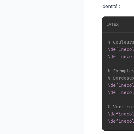
identité :
LATEX
% Couleur
\defineco
\defineco
% Exemple
% Bordeau
\defineco
\defineco
% Vert co
\defineco
\defineco