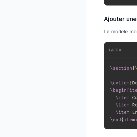
Ajouter un
Le modèle mo
LATEX
\section
{
\cvitem
{
D
\begin
{
it
\item
 C
\item
 R
\item
\end
{
item