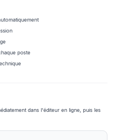
 automatiquement
ession
age
 chaque poste
technique
atement dans l'éditeur en ligne, puis les