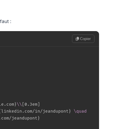
aut :
Copier
le.com
}
\\
[
0.3em
]
{
linkedin.com/in/jeandupont
}
\quad
.com/jeandupont
}