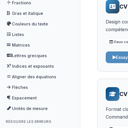
Fractions
CV
Gras et italique
Design co
Couleurs du texte
compétenc
Listes
Deux co
Matrices
Lettres grecques
Essay
Indices et exposants
Aligner des équations
Flèches
CV
Espacement
Unités de mesure
Format cla
Commandes
RÉSOUDRE LES ERREURS