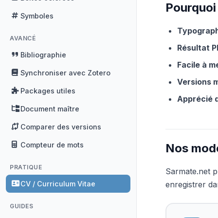
Pourquoi
Symboles
Typograph
AVANCÉ
Résultat P
Bibliographie
Facile à m
Synchroniser avec Zotero
Versions m
Packages utiles
Apprécié 
Document maître
Comparer des versions
Compteur de mots
Nos modè
PRATIQUE
Sarmate.net p
CV / Curriculum Vitae
enregistrer d
GUIDES