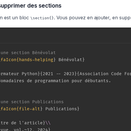
supprimer des sections
n est un bloc
. Vous pouvez en ajouter, en supp
\section{}
 une section Bénévolat
\faIcon{hands-helping
}
 Bénévolat
}
ormateur Python
}
{
2021 -- 2023
}
{
Association Code Fo
domadaires de programmation pour débutants.

 une section Publications
\faIcon{file-alt
}
 Publications
}
itre de l'article
}
\\
evue, vol.~12, 2024
}