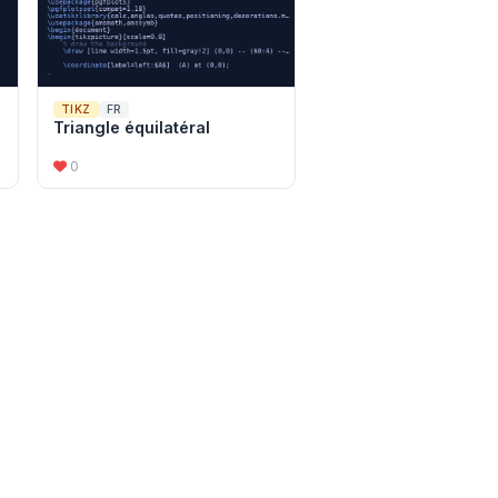
TIKZ
FR
Triangle équilatéral
0