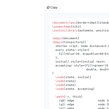
Copy
\documentclass
\usepackage
\usetikzlibrary
{automata, positio
\begin
\begin
{tikzpicture}[

  shorten >=1pt, node distance=2.
  every state/.style={

    fill=blue!10, draw=blue!60!bl
  },

  initial/.style={initial text=, i
  accepting/.style={fill=green!15,
                    double, double
]

\node
[state, initial]          
\node
[state]                   
\node
[state]                   
\node
[state, accepting]        
\path
[->, thick]

    (q0) edge              node {a
    (q1) edge              node {b
    (q2) edge              node {a