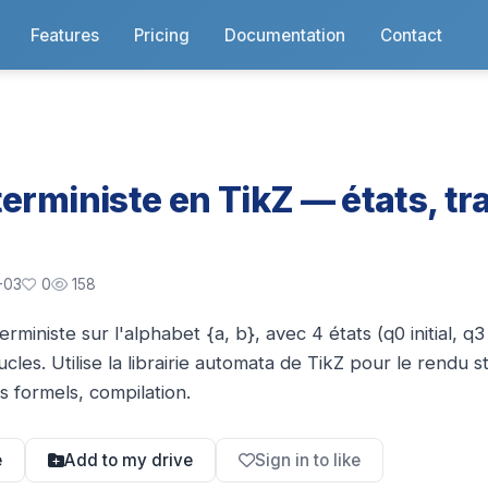
Features
Pricing
Documentation
Contact
erministe en TikZ — états, tra
-03
0
158
ministe sur l'alphabet {a, b}, avec 4 états (q0 initial, 
ucles. Utilise la librairie automata de TikZ pour le rendu 
s formels, compilation.
e
Add to my drive
Sign in to like