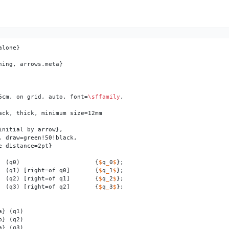
ning, arrows.meta}

6cm, on grid, auto, font=
\sffamily
,

ack, thick, minimum size=12mm

nitial by arrow},

 draw=green!50!black,

 distance=2pt}

  (q0)                     {
$
q
_
0
$
};

  (q1) [right=of q0]       {
$
q
_
1
$
};

  (q2) [right=of q1]       {
$
q
_
2
$
};

  (q3) [right=of q2]       {
$
q
_
3
$
};

} (q1)

} (q2)

} (q3)
