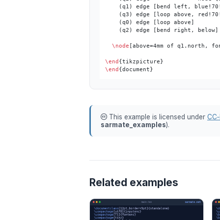
    (q1) edge [bend left, blue!70
    (q3) edge [loop above, red!70!
    (q0) edge [loop above]        
    (q2) edge [bend right, below] 
\node
[above=4mm of q1.north, fo
\end
\end
This example is licensed under
CC‑
sarmate_examples
).
Related examples