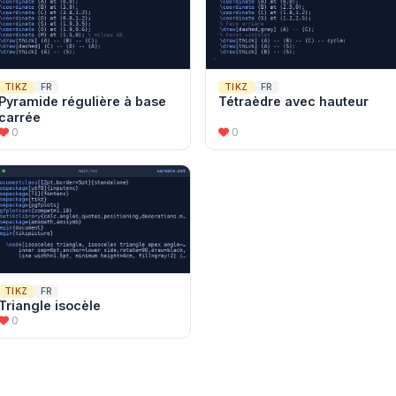
TIKZ
FR
TIKZ
FR
Pyramide régulière à base
Tétraèdre avec hauteur
carrée
0
0
TIKZ
FR
Triangle isocèle
0