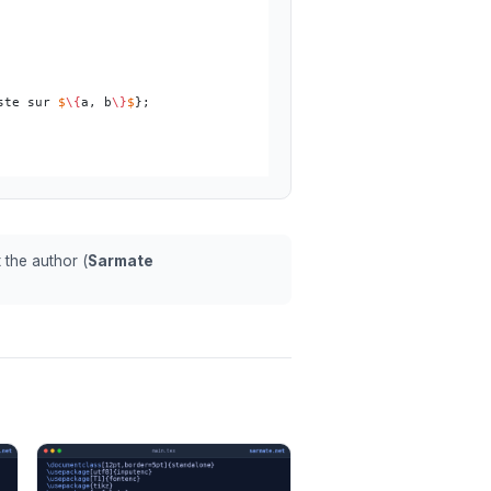
ste sur 
$
\{
a, b
\}
$
};

 the author (
Sarmate