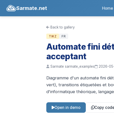
Sarmate.net
Home
Back to gallery
TIKZ
FR
Automate fini dét
acceptant
Sarmate sarmate_examples
2026-05
Diagramme d'un automate fini déter
vert), transitions étiquetées et bo
d'informatique théorique, langage
Open in demo
Copy cod