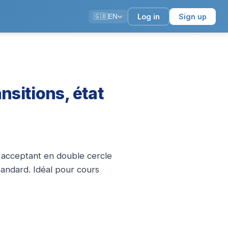
Log in
Sign up
🇬🇧
EN
nsitions, état
q3 acceptant en double cercle
standard. Idéal pour cours