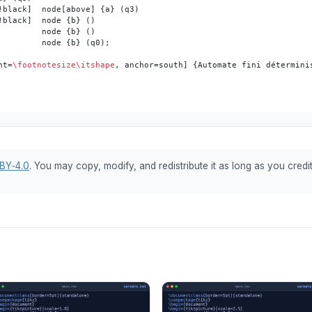
!black]  node[above] {a} (q3)

black]  node {b} ()

        node {b} ()

        node {b} (q0);

nt=
\footnotesize
\itshape
, anchor=south] {Automate fini détermini
BY‑4.0
. You may copy, modify, and redistribute it as long as you credit