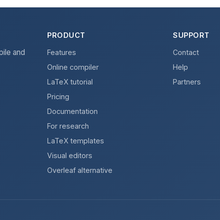
PRODUCT
SUPPORT
pile and
Features
Contact
Online compiler
Help
LaTeX tutorial
Partners
Pricing
Documentation
For research
LaTeX templates
Visual editors
Overleaf alternative