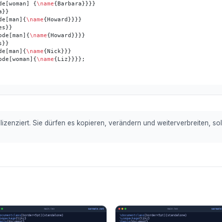
de[woman] {
\name
{Barbara}}}}

}}

de[man]{
\name
{Howard}}}}

s}}

ode[man]{
\name
{Howard}}}}

}}

de[man]{
\name
{Nick}}}

ode[woman]{
\name
lizenziert. Sie dürfen es kopieren, verändern und weiterverbreiten, s