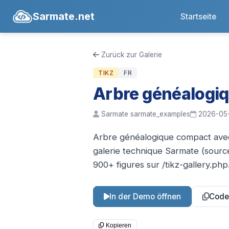
Sarmate.net
Startseite
Zurück zur Galerie
TIKZ
FR
Arbre généalogi
Sarmate sarmate_examples
2026-05
Arbre généalogique compact avec l
galerie technique Sarmate (sour
900+ figures sur /tikz-gallery.php
In der Demo öffnen
Code
Kopieren