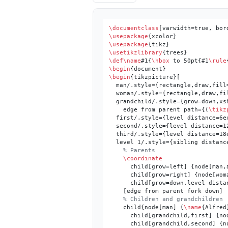
\documentclass
\usepackage
\usepackage
\usetikzlibrary
\def
\name
#1
{
\hbox
 to 50pt{
#1
\rule
\begin
\begin
{tikzpicture}[

  man/.style={rectangle,draw,fill=
  woman/.style={rectangle,draw,fil
  grandchild/.style={grow=down,xsh
    edge from parent path={(
\tikz
  first/.style={level distance=6ex
  second/.style={level distance=12
  third/.style={level distance=18e
  level 1/.style={sibling distance
% Parents
\coordinate
      child[grow=left] {node[man,
      child[grow=right] {node[wom
      child[grow=down,level distan
    [edge from parent fork down]

% Children and grandchildren
    child{node[man] {
\name
{Alfred}
      child[grandchild,first] {no
      child[grandchild,second] {n