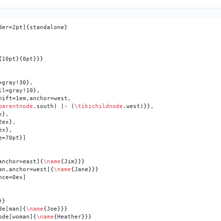
gray!30},

l=gray!10},

ift=1em,anchor=west,

parentnode
.south) |- (
\tikzchildnode
.west)}},

},

ex},

x},

=70pt}]

anchor=east]{
\name
{Jim}}}

an,anchor=west]{
\name
{Jane}}}

ce=0ex]

}

de[man]{
\name
{Joe}}}

ode[woman]{
\name
{Heather}}}
