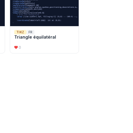
TIKZ
FR
Triangle équilatéral
0