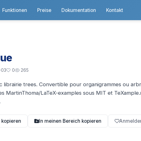
Funktionen
Preise
Dokumentation
Kontakt
que
-03
0
265
ibrairie trees. Convertible pour organigrammes ou arbres
ces MartinThoma/LaTeX-examples sous MIT et TeXample.n
.
 kopieren
In meinen Bereich kopieren
Anmelden