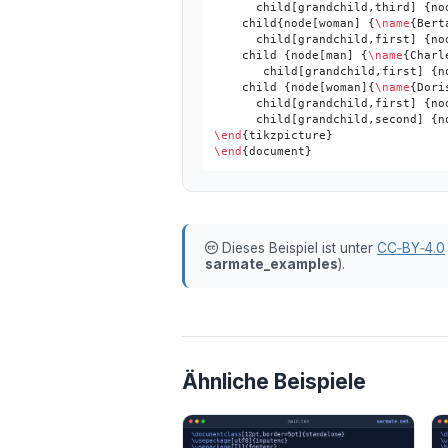
      child[grandchild,third] {no
    child{node[woman] {
\name
{Berta
      child[grandchild,first] {no
    child {node[man] {
\name
{Charle
       child[grandchild,first] {n
    child {node[woman]{
\name
{Doris
      child[grandchild,first] {no
      child[grandchild,second] {n
\end
\end
Dieses Beispiel ist unter
CC‑BY‑4.0
sarmate_examples
).
Ähnliche Beispiele