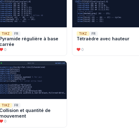
TIKZ
FR
TIKZ
FR
Pyramide régulière à base
Tétraèdre avec hauteur
carrée
0
0
TIKZ
FR
Collision et quantité de
mouvement
0