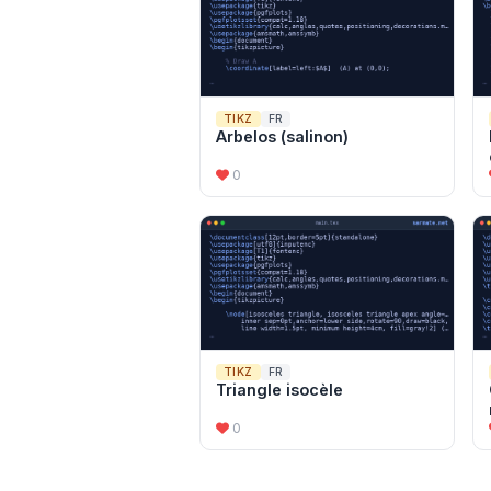
TIKZ
FR
Arbelos (salinon)
0
TIKZ
FR
Triangle isocèle
0