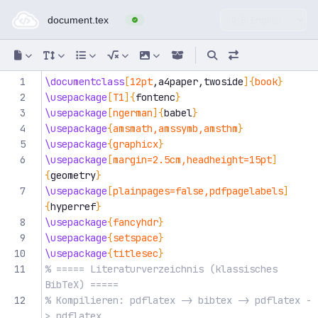
Online LaTeX Editor — compi
1
\documentclass
[
12pt
,a4paper,twoside
]{
book
}
2
\usepackage
[
T1
]{
fontenc
}
3
\usepackage
[
ngerman
]{
babel
}
4
\usepackage
{
amsmath,amssymb,amsthm
}
5
\usepackage
{
graphicx
}
6
\usepackage
[
margin=2.5cm,headheight=15pt
]
{
geometry
}
7
\usepackage
[
plainpages=false,pdfpagelabels
]
{
hyperref
}
8
\usepackage
{
fancyhdr
}
9
\usepackage
{
setspace
}
10
\usepackage
{
titlesec
}
11
% ===== Literaturverzeichnis (klassisches 
BibTeX) =====
12
% Kompilieren: pdflatex -> bibtex -> pdflatex -
> pdflatex