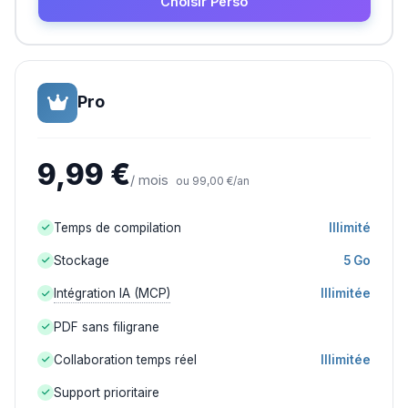
Choisir Perso
Pro
9,99 €
/ mois
ou 99,00 €/an
Temps de compilation
Illimité
Stockage
5 Go
Intégration IA (MCP)
Illimitée
PDF sans filigrane
Collaboration temps réel
Illimitée
Support prioritaire