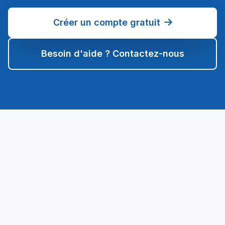
Créer un compte gratuit
Besoin d'aide ? Contactez-nous
Sarmate.net
Plateforme d'édition LaTeX et HTML en ligne. Créez,
compilez et partagez vos documents professionnels.
PRODUIT
Fonctionnalités