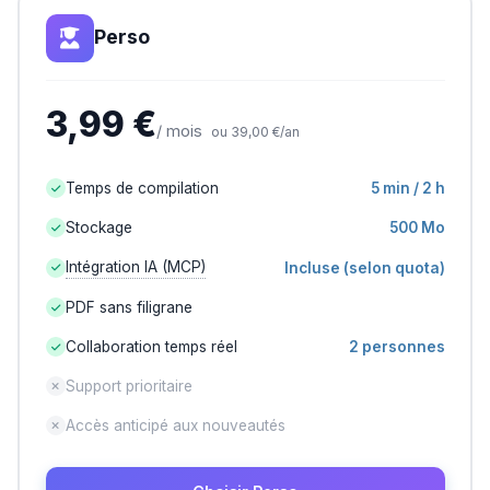
Perso
3,99 €
/ mois
ou 39,00 €/an
Temps de compilation
5 min / 2 h
Stockage
500 Mo
Intégration IA (MCP)
Incluse (selon quota)
PDF sans filigrane
Collaboration temps réel
2 personnes
Support prioritaire
Accès anticipé aux nouveautés