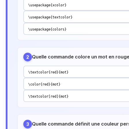
\usepackage{xcolor}
\usepackage{textcolor}
\usepackage{colors}
Quelle commande colore un mot en rouge
2
\textcolor{red}{mot}
\color{red}{mot}
\textcolor[red]{mot}
Quelle commande définit une couleur per
3