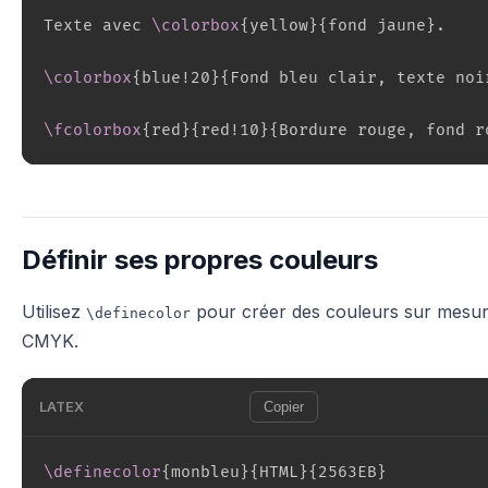
Texte avec 
\colorbox
{
yellow
}
{
fond jaune
}
.

\colorbox
{
blue!20
}
{
Fond bleu clair, texte noi
\fcolorbox
{
red
}
{
red!10
}
{
Bordure rouge, fond r
Définir ses propres couleurs
Utilisez
pour créer des couleurs sur mes
\definecolor
CMYK.
LATEX
Copier
\definecolor
{
monbleu
}
{
HTML
}
{
2563EB
}