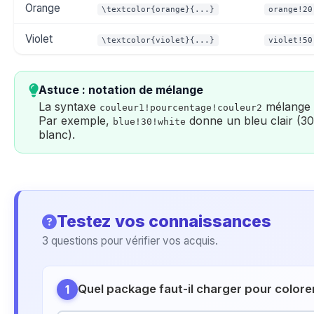
Orange
\textcolor{orange}{...}
orange!20
Violet
\textcolor{violet}{...}
violet!50
Astuce : notation de mélange
La syntaxe
mélange 
couleur1!pourcentage!couleur2
Par exemple,
donne un bleu clair (
blue!30!white
blanc).
Testez vos connaissances
3 questions pour vérifier vos acquis.
Quel package faut-il charger pour colorer
1