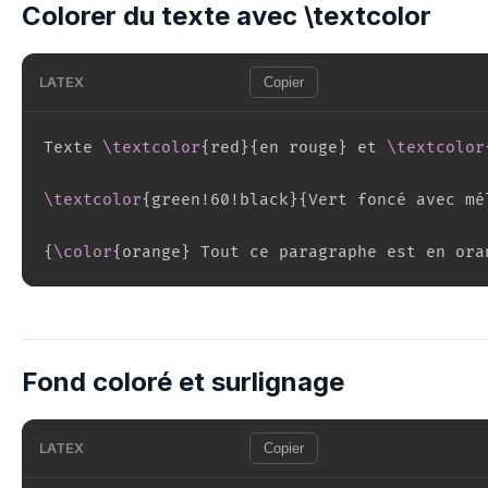
Colorer du texte avec \textcolor
LATEX
Copier
Texte 
\textcolor
{
red
}
{
en rouge
}
 et 
\textcolor
\textcolor
{
green!60!black
}
{
Vert foncé avec mé
{
\color
{
orange
}
 Tout ce paragraphe est en ora
Fond coloré et surlignage
LATEX
Copier