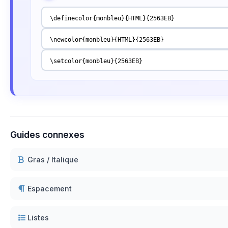
\definecolor{monbleu}{HTML}{2563EB}
\newcolor{monbleu}{HTML}{2563EB}
\setcolor{monbleu}{2563EB}
Guides connexes
Gras / Italique
Espacement
Listes