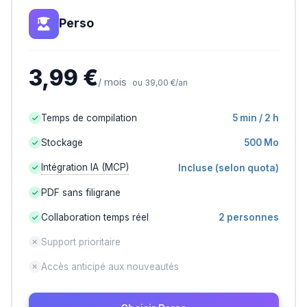
Perso
3,99 €
/ mois
ou 39,00 €/an
Temps de compilation
5 min / 2 h
Stockage
500 Mo
Intégration IA (MCP)
Incluse (selon quota)
PDF sans filigrane
Collaboration temps réel
2 personnes
Support prioritaire
Accès anticipé aux nouveautés