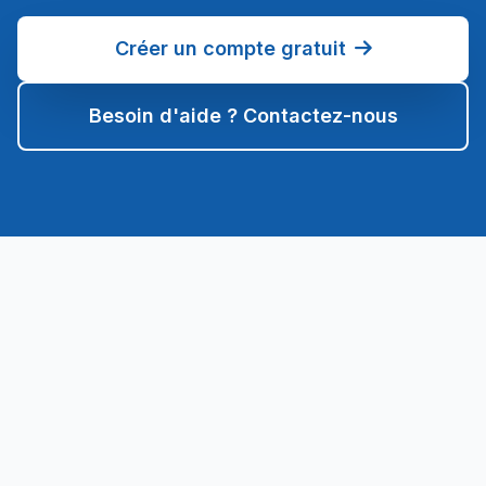
Créer un compte gratuit
Besoin d'aide ? Contactez-nous
Sarmate.net
Plateforme d'édition LaTeX et HTML en ligne. Créez,
compilez et partagez vos documents professionnels.
PRODUIT
Fonctionnalités