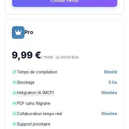
Choisir Perso
Pro
9,99 €
/ mois
ou 99,00 €/an
Temps de compilation
Illimité
Stockage
5 Go
Intégration IA (MCP)
Illimitée
PDF sans filigrane
Collaboration temps réel
Illimitée
Support prioritaire